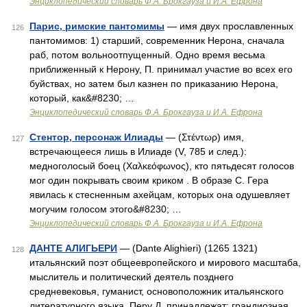
Энциклопедический словарь Ф.А. Брокгауза и И.А. Ефрона
Парис, римские пантомимы
— имя двух прославленных
126
пантомимов: 1) старший, современник Нерона, сначала
раб, потом вольноотпущенный. Одно время весьма
приближенный к Нерону, П. принимал участие во всех его
буйствах, но затем был казнен по приказанию Нерона,
который, как&#8230; …
Энциклопедический словарь Ф.А. Брокгауза и И.А. Ефрона
Стентор, персонаж Илиады
— (Στέντωρ) имя,
127
встречающееся лишь в Илиаде (V, 785 и след.):
медноголосый боец (Χαλκεόφωνος), кто пятьдесят голосов
мог один покрывать своим криком . В образе С. Гера
явилась к стесненным ахейцам, которых она одушевляет
могучим голосом этого&#8230; …
Энциклопедический словарь Ф.А. Брокгауза и И.А. Ефрона
ДАНТЕ АЛИГЬЕРИ
— (Dante Alighieri) (1265 1321)
128
итальянский поэт общеевропейского и мирового масштаба,
мыслитель и политический деятель позднего
средневековья, гуманист, основоположник итальянского
литературного языка. Перу Д. принадлежат: грандиозная