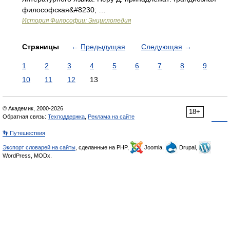
философская&#8230; …
История Философии: Энциклопедия
Страницы
←
Предыдущая
Следующая
→
1
2
3
4
5
6
7
8
9
10
11
12
13
© Академик, 2000-2026
18+
Обратная связь:
Техподдержка
,
Реклама на сайте
👣 Путешествия
Экспорт словарей на сайты
, сделанные на PHP,
Joomla,
Drupal,
WordPress, MODx.