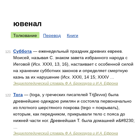
ювенал
Толкование
Перевод
Книги
Суббота
— еженедельный праздник древних евреев.
121
Моисей, называя С. знаком завета избранного народа с
Иеговой (Исх. XXXI, 13, 16), настаивает с особенной силой
на хранении субботних законов и определяет смертную
казнь за их нарушение (Исх. XXXI, 14 15; XXXV …
Энциклопедический словарь Ф.А. Брокгауза и И.А. Ефрона
Тога
— (toga, у греческих писателей Τήβεννα) была
122
древнейшею одеждою римлян и состояла первоначально
из плотного шерстяного покрова (tego = покрывать),
которым, как передником, прикрывали тело с пояса до
нижней части ног. Древнейшая Т. была домашней и&#8230;
…
Энциклопедический словарь Ф.А. Брокгауза и И.А. Ефрона