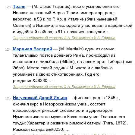
Траян
— (М. Ulpius Trajanus), после усыновления его
123
Нервою названный Нерва Т. рим. император, род.,
вероятно, в 53 г. по Р. Хр. в Италике (близ нынешней
Севильи) в Испании; в молодости участвовал в парфянской
и иудейской войнах, в 91 г. назначен консулом …
Энциклопедический словарь Ф.А. Брокгауза и И.А. Ефрона
Марциал Валерий
— (М. Martialis) один из самых
124
талантливых поэтов древнего Рима, происходил из
испанского г. Бильбила (Bilbilis), на левом прит. Гибера (нын.
Эбро). Место своей родины М. часто и с любовью
упоминает в своих стихотворениях. Год его
рождения&#8230; …
Энциклопедический словарь Ф.А. Брокгауза и И.А. Ефрона
Нагуевский Дарий Ильич
— филолог, род. в 1845 г.,
125
окончил курс в Новороссийском унив., состоит
профессором римской словесности и директором
Нумизматического музея в Казанском унив. Главные его
труды: Характер и развитие римской сатиры (Рига, 1872),
Римская сатира и&#8230; …